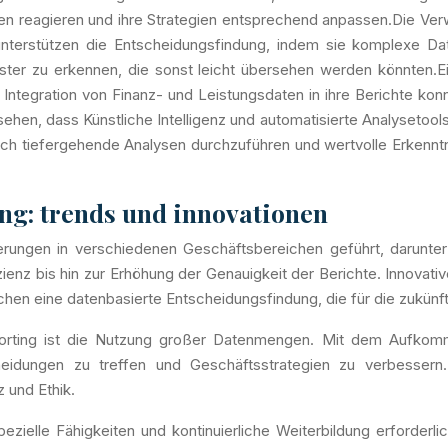
n reagieren und ihre Strategien entsprechend anpassen.Die Ve
unterstützen die Entscheidungsfindung, indem sie komplexe Da
ster zu erkennen, die sonst leicht übersehen werden könnten.Ei
ntegration von Finanz- und Leistungsdaten in ihre Berichte k
bzusehen, dass Künstliche Intelligenz und automatisierte Analyset
och tiefergehende Analysen durchzuführen und wertvolle Erkennt
ng: trends und innovationen
derungen in verschiedenen Geschäftsbereichen geführt, darunte
ienz bis hin zur Erhöhung der Genauigkeit der Berichte. Innovati
en eine datenbasierte Entscheidungsfindung, die für die zukünft
porting ist die Nutzung großer Datenmengen. Mit dem Aufko
heidungen zu treffen und Geschäftsstrategien zu verbessern. 
 und Ethik.
ezielle Fähigkeiten und kontinuierliche Weiterbildung erforder