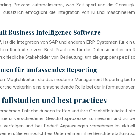
ting-Prozess automatisieren, was Zeit spart und die Genauigke
Zusätzlich ermöglicht die Integration von KI und maschinellem 
it Business Intelligence Software
f, ist die Integration von SAP und anderen ERP-Systemen für ei
en Kontext setzen. Best Practices für die Datensicherheit im R
rschiedliche Stakeholder von Bedeutung, um zielgruppenspezifis
emen für umfassendes Reporting
ielen Möglichkeiten, die das moderne Management Reporting biete
ting weiterhin eine entscheidende Rolle bei der Informationsve
fallstudien und best practices
rnehmen Entscheidungen treffen und ihre Geschäftstätigkeit ste
Effizienz verschiedener Geschäftsprozesse zu messen und zu be
te verfolgen und bei Bedarf Anpassungen vornehmen.Im aktuell
ungen ein. Sie ermöglicht es Unternehmen, ihre Berichterstattung