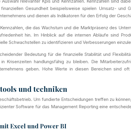
ge Auswahl relevanter Kpis und Kennzahlen. Kennzahlen sind dab
 finanziellen Gesundheit beispielsweise spielen Umsatz- und
s Unternehmens und dienen als Indikatoren für den Erfolg der Gesch
ge Kennzahlen, die das Wachstum und die Marktpräsenz des Unte
friedenheit hin. Im Hinblick auf die internen Abläufe sind Pro
elle Schwachstellen zu identifizieren und Verbesserungen einzule
eidender Bedeutung für die finanzielle Stabilität und Flexibili
in Krisenzeiten handlungsfähig zu bleiben. Die Mitarbeiterzufri
nternehmens geben. Hohe Werte in diesen Bereichen sind oft e
 tools und techniken
häftsbetrieb. Um fundierte Entscheidungen treffen zu können, 
izienter Software für das Management Reporting eine entscheid
mit Excel und Power BI